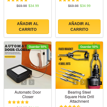
Precio regular
Precio de oferta
Precio regular
Precio de oferta
$69.98
$34.99
$69.98
$34.99
AÑADIR AL
AÑADIR AL
CARRITO
CARRITO
Guardar 50%
Guardar 50%
Automatic Door
Bearing Steel
Closer
Square Hole Drill
Attachment