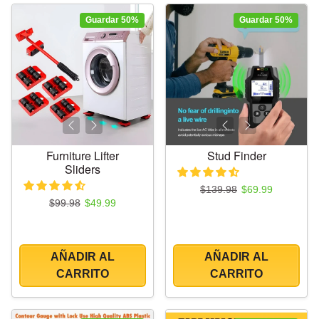
Guardar 50%
Guardar 50%
Furniture Lifter
Stud Finder
Sliders
Precio regular
Precio de oferta
$139.98
$69.99
Precio regular
Precio de oferta
$99.98
$49.99
AÑADIR AL
AÑADIR AL
CARRITO
CARRITO