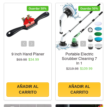
Guardar 50%
Guardar 50%
9 inch Hand Planer
Portable Electric
Scrubber Cleaning 7
Precio regular
Precio de oferta
$69.98
$34.99
in 1
Precio regular
Precio de oferta
$219.98
$109.99
AÑADIR AL
AÑADIR AL
CARRITO
CARRITO