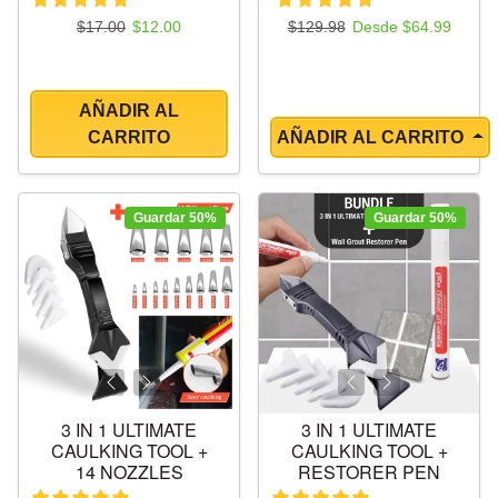
Precio regular
Precio de oferta
Precio regular
Precio de oferta
$17.00
$12.00
$129.98
Desde $64.99
AÑADIR AL
CARRITO
AÑADIR AL CARRITO
Guardar 50%
Guardar 50%
3 IN 1 ULTIMATE
3 IN 1 ULTIMATE
CAULKING TOOL +
CAULKING TOOL +
14 NOZZLES
RESTORER PEN