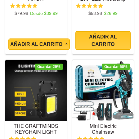
Precio regular
Precio de oferta
Precio regular
Precio de oferta
$79.98
Desde $39.99
$53.98
$26.99
AÑADIR AL
AÑADIR AL CARRITO
CARRITO
Guardar 29%
Guardar 50%
THE CRAFTMINDS
Mini Electric
KEYCHAIN LIGHT
Chainsaw