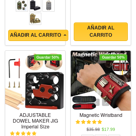
AÑADIR AL
AÑADIR AL CARRITO
CARRITO
Guardar 50%
Guardar 50%
ADJUSTABLE
Magnetic Wristband
DOWEL MAKER JIG
Imperial Size
Precio regular
Precio de oferta
$35.98
$17.99