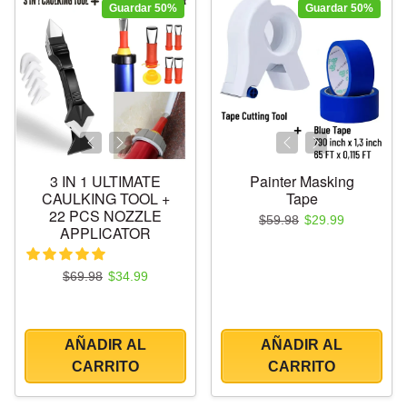
Guardar 50%
Guardar 50%
3 IN 1 ULTIMATE
Painter Masking
CAULKING TOOL +
Tape
22 PCS NOZZLE
Precio regular
Precio de oferta
$59.98
$29.99
APPLICATOR
Precio regular
Precio de oferta
$69.98
$34.99
AÑADIR AL
AÑADIR AL
CARRITO
CARRITO