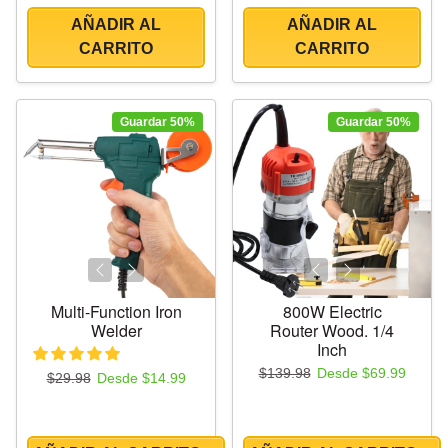
AÑADIR AL
AÑADIR AL
CARRITO
CARRITO
Guardar 50%
Guardar 50%
Multi-Function Iron
800W Electric
Welder
Router Wood. 1/4
Inch
Precio regular
Precio de oferta
$139.98
Desde $69.99
Precio regular
Precio de oferta
$29.98
Desde $14.99