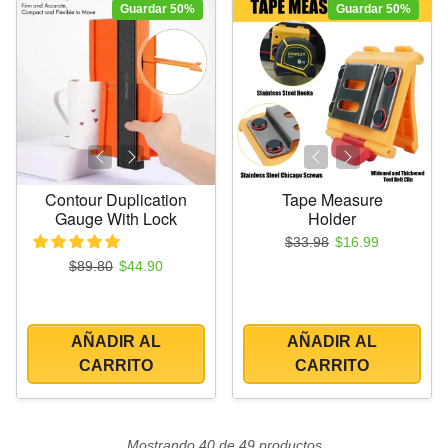
Guardar 50%
Guardar 50%
Contour Duplication
Tape Measure
Gauge With Lock
Holder
Precio regular
Precio de oferta
$33.98
$16.99
Precio regular
Precio de oferta
$89.80
$44.90
AÑADIR AL
AÑADIR AL
CARRITO
CARRITO
Mostrando 40 de 49 productos