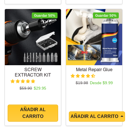
Guardar 50%
Guardar 50%
SCREW
Metal Repair Glue
EXTRACTOR KIT
Precio regular
Precio de oferta
$19.98
Desde $9.99
Precio regular
Precio de oferta
$59.90
$29.95
AÑADIR AL
CARRITO
AÑADIR AL CARRITO