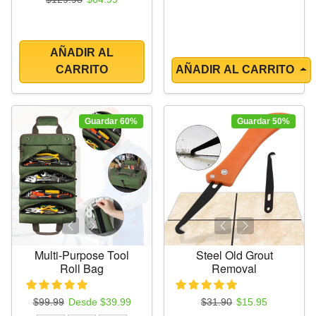
¡
AÑADIR AL
CARRITO
AÑADIR AL CARRITO
Guardar 60%
Guardar 50%
Multi-Purpose Tool
Steel Old Grout
Roll Bag
Removal
Precio regular
Precio de oferta
Precio regular
Precio de oferta
$99.99
Desde $39.99
$31.90
$15.95