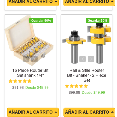
AÑADIR AL CARRITO
AÑADIR AL CARRITO
Guardar 50%
Guardar 50%
15 Piece Router Bit
Rail & Stile Router
Set shank 1/4"
Bit - Shaker - 2 Piece
Set
Precio regular
Precio de oferta
$91.98
Desde $45.99
Precio regular
Precio de oferta
$99.98
Desde $49.99
AÑADIR AL CARRITO
AÑADIR AL CARRITO