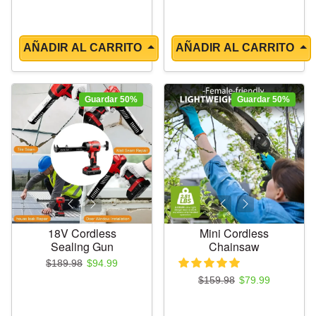
AÑADIR AL CARRITO
AÑADIR AL CARRITO
Guardar 50%
Guardar 50%
18V Cordless
Mini Cordless
Sealing Gun
Chainsaw
Precio regular
Precio de oferta
$189.98
$94.99
Precio regular
Precio de oferta
$159.98
$79.99