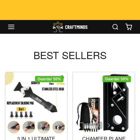
Omitir al contenido
Caulking Tool
00
00
00
Week - Up To 50%
OFF!
BEST SELLERS
Guardar 50%
Guardar 50%
3 IN 1 ULTIMATE
CHAMFER PLANE