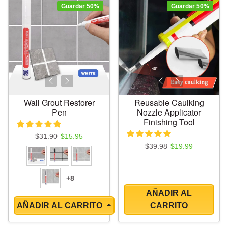
Guardar 50%
Guardar 50%
Wall Grout Restorer
Reusable Caulking
Pen
Nozzle Applicator
Finishing Tool
Precio regular
Precio de oferta
$31.90
$15.95
Precio regular
Precio de oferta
$39.98
$19.99
+8
AÑADIR AL
AÑADIR AL CARRITO
CARRITO