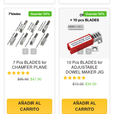
Guardar 50%
Guardar 50%
7 Pcs BLADES for
10 Pcs BLADES for
CHAMFER PLANE
ADJUSTABLE
DOWEL MAKER JIG
Precio regular
Precio de oferta
$95.80
$47.90
Precio regular
Precio de oferta
$72.00
$36.00
AÑADIR AL
AÑADIR AL
CARRITO
CARRITO