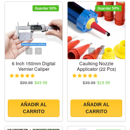
Guardar 50%
Guardar 50%
6 Inch 150mm Digital
Caulking Nozzle
Vernier Caliper
Applicator (22 Pcs)
Precio regular
Precio de oferta
Precio regular
Precio de oferta
$99.98
$49.99
$39.98
$19.99
AÑADIR AL
AÑADIR AL
CARRITO
CARRITO