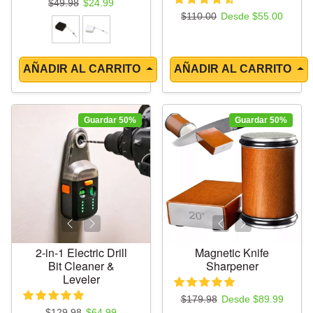
Precio regular
Precio de oferta
$49.98
$24.99
Precio regular
Precio de oferta
$110.00
Desde $55.00
AÑADIR AL CARRITO
AÑADIR AL CARRITO
Guardar 50%
Guardar 50%
2-in-1 Electric Drill
Magnetic Knife
Bit Cleaner &
Sharpener
Leveler
Precio regular
Precio de oferta
$179.98
Desde $89.99
Precio regular
Precio de oferta
$129.98
$64.99