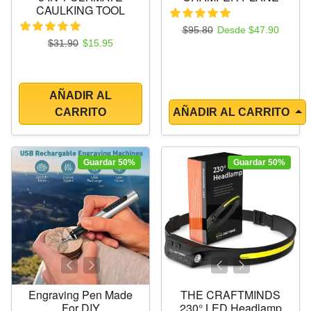
CAULKING TOOL
Precio regular
Precio de oferta
$95.80
Desde $47.90
Precio regular
Precio de oferta
$31.90
$15.95
AÑADIR AL
CARRITO
AÑADIR AL CARRITO
Guardar 50%
Guardar 50%
Engraving Pen Made
THE CRAFTMINDS
For DIY
230° LED Headlamp