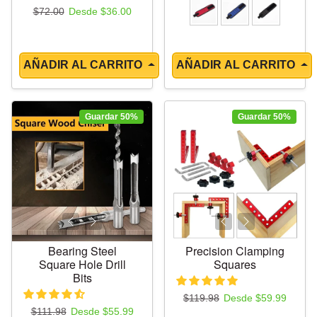
Precio regular
Precio de oferta
$72.00
Desde $36.00
AÑADIR AL CARRITO
AÑADIR AL CARRITO
Guardar 50%
Guardar 50%
Bearing Steel
Precision Clamping
Square Hole Drill
Squares
Bits
Precio regular
Precio de oferta
$119.98
Desde $59.99
Precio regular
Precio de oferta
$111.98
Desde $55.99